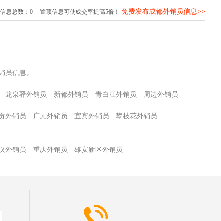
免费发布成都外销员信息>>
信息总数：
0
，置顶信息可使成交率提高5倍！
销员信息。
龙泉驿外销员
新都外销员
青白江外销员
周边外销员
贡外销员
广元外销员
宜宾外销员
攀枝花外销员
汉外销员
重庆外销员
雄安新区外销员