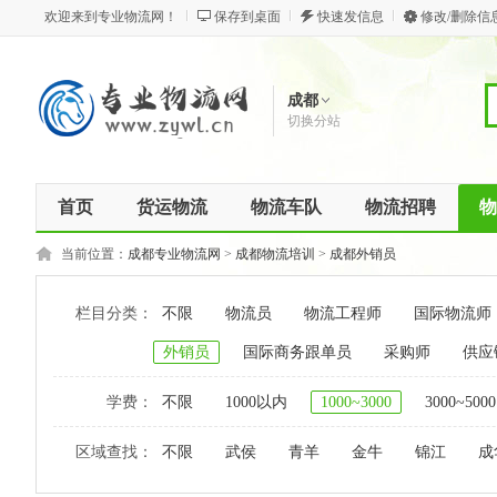
欢迎来到专业物流网！
保存到桌面
快速发信息
修改/删除信
成都
切换分站
首页
货运物流
物流车队
物流招聘
物
当前位置：
成都专业物流网
>
成都物流培训
>
成都外销员
栏目分类：
不限
物流员
物流工程师
国际物流师
外销员
国际商务跟单员
采购师
供应
学费：
不限
1000以内
1000~3000
3000~5000
区域查找：
不限
武侯
青羊
金牛
锦江
成